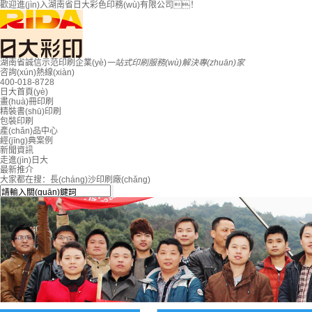
歡迎進(jìn)入湖南省日大彩色印務(wù)有限公司！
湖南省
誠信示范
印刷企業(yè)
一站式印刷服務(wù)解決專(zhuān)家
咨詢(xún)熱線(xiàn)
400-018-8728
日大首頁(yè)
畫(huà)冊印刷
精裝書(shū)印刷
包裝印刷
產(chǎn)品中心
經(jīng)典案例
新聞資訊
走進(jìn)日大
最新推介
大家都在搜：
長(cháng)沙印刷廠(chǎng)