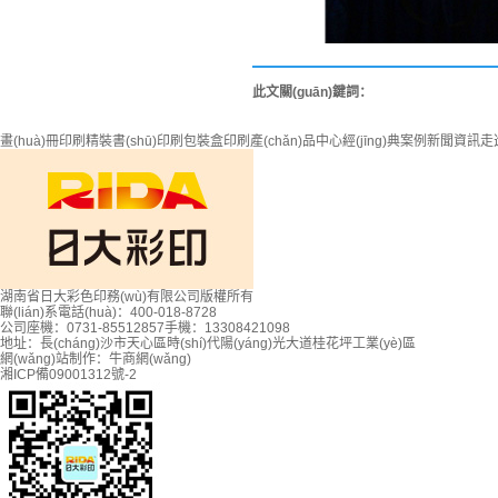
此文關(guān)鍵詞：
畫(huà)冊印刷
精裝書(shū)印刷
包裝盒印刷
產(chǎn)品中心
經(jīng)典案例
新聞資訊
走進
湖南省日大彩色印務(wù)有限公司版權所有
聯(lián)系電話(huà)：400-018-8728
公司座機：0731-85512857
手機：13308421098
地址：長(cháng)沙市天心區時(shí)代陽(yáng)光大道桂花坪工業(yè)區
網(wǎng)站制作：牛商網(wǎng)
湘ICP備09001312號-2