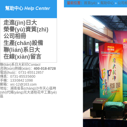
當前位置：
首頁(yè)
»
幫助中心
»
公司
幫助中心
Help Center
走進(jìn)日大
榮譽(yù)資質(zhì)
公司相冊
生產(chǎn)設備
聯(lián)系日大
在線(xiàn)留言
聯(lián)系日大彩印
Contact
咨詢(xún)熱線(xiàn)：
400-018-8728
電話(huà)：
0731-8551 2857
傳真：
0731-8553 5600
手機：
133 0842 1098
郵箱：
xrc-12@163.com
地址：
湖南省長(cháng)沙市天心區時
(shí)代陽(yáng)光大道桂花坪工業(yè)
區